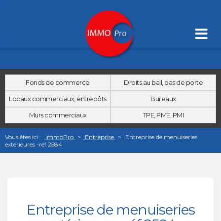
Fonds de commerce
Droits au bail, pas de porte
Locaux commerciaux, entrepôts
Bureaux
Murs commerciaux
TPE, PME, PMI
Vous êtes ici :
ImmoPro
>
Entreprise
>
Entreprise de menuiseries
extérieures -réf 2584
Entreprise de menuiseries